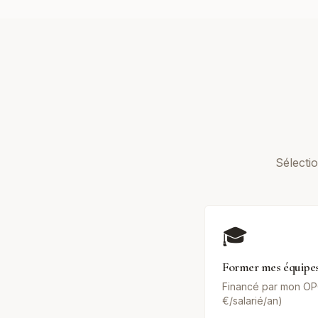
Sélecti
🎓
Former mes équipes
Financé par mon OP
€/salarié/an)