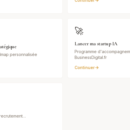
Continuer
🚀
Lancer ma startup IA
ratégique
Programme d'accompagnem
admap personnalisée
BusinessDigital.fr
Continuer
, recrutement…