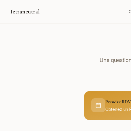
Tetraneutral
O
Une question
Prendre RDV 
Obtenez un 