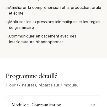
0
3
Améliorer la compréhension et la production orale
et écrite
0
4
Maîtriser les expressions idiomatiques et les règles
de grammaire
0
5
Communiquer efficacement avec des
interlocuteurs hispanophones
Programme détaillé
1 jour (7 heures)
, répartis sur
1
module
.
Module
1
·
Communication
7
h