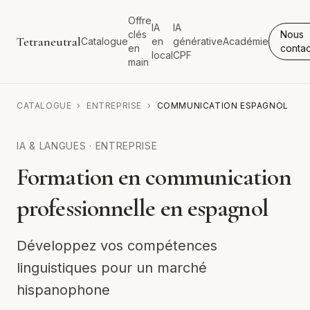
Offre
IA
IA
clés
Nous
Tetraneutral
Catalogue
en
générative
Académie
en
contac
local
CPF
main
CATALOGUE
›
ENTREPRISE
›
COMMUNICATION ESPAGNOL
IA & LANGUES
·
ENTREPRISE
Formation en communication
professionnelle en espagnol
Développez vos compétences
linguistiques pour un marché
hispanophone